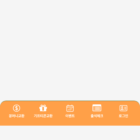
꽁머니교환
기프티콘교환
이벤트
출석체크
로그인