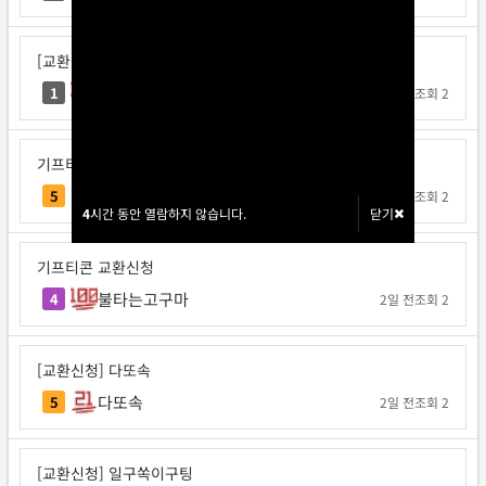
[교환신청] 으라찻차차
으라찻차차
1
1일 전
조회 2
기프티콘 교환신청
요코지나
5
1일 전
조회 2
4
4
시간 동안 열람하지 않습니다.
시간 동안 열람하지 않습니다.
닫기
닫기
기프티콘 교환신청
불타는고구마
4
2일 전
조회 2
[교환신청] 다또속
다또속
5
2일 전
조회 2
[교환신청] 일구쏙이구팅