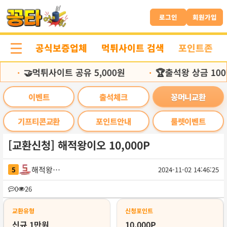
본
문
로그인
회원가입
바
로
공식보증업체
먹튀사이트 검색
포인트존
가
기
🤝먹튀사이트 공유 5,000원
🏆출석왕 상금 100
•
•
이벤트
출석체크
꽁머니교환
기프티콘교환
포인트안내
룰렛이벤트
[교환신청] 해적왕이오 10,000P
해적왕등장
5
2024-11-02 14:46:25
목
0
26
록
교환유형
신청포인트
신규 1만원
10,000P