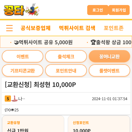
본
문
로그인
회원가입
바
로
공식보증업체
먹튀사이트 검색
포인트존
가
기
🤝먹튀사이트 공유 5,000원
🏆출석왕 상금 100
•
•
이벤트
출석체크
꽁머니교환
기프티콘교환
포인트안내
룰렛이벤트
[교환신청] 최성현 10,000P
나슥
5
2024-11-01 01:37:54
목
0
25
록
교환유형
신청포인트
신규 1만원
10,000P