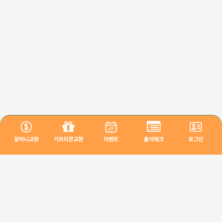
꽁머니교환
기프티콘교환
이벤트
출석체크
로그인