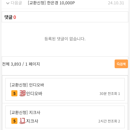
다음글
[교환신청] 한은경 10,000P
24.10.31
댓글
0
등록된 댓글이 없습니다.
전체 3,893
/ 1 페이지
검색
게
시
판
검
[교환신청] 인디오바
색
인디오바
5
30분 전
조회 1
[교환신청] 지크사
지크사
5
2시간 전
조회 2