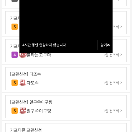
기프티콘 교환신청
요코지나
5
1일 전
조회 2
4
4
시간 동안 열람하지 않습니다.
시간 동안 열람하지 않습니다.
닫기
닫기
기프티콘 교환신청
불타는고구마
4
1일 전
조회 2
[교환신청] 다또속
다또속
5
1일 전
조회 2
[교환신청] 일구쏙이구팅
일구쏙이구팅
5
1일 전
조회 2
기프티콘 교환신청