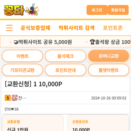
본
문
로그인
회원가입
바
로
공식보증업체
먹튀사이트 검색
포인트존
가
기
🤝먹튀사이트 공유 5,000원
🏆출석왕 상금 100
•
•
이벤트
출석체크
꽁머니교환
기프티콘교환
포인트안내
룰렛이벤트
[교환신청] 1 10,000P
잔나커
5
2024-10-26 00:09:02
목
0
38
록
교환유형
신청포인트
신규 1만원
10,000P