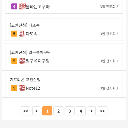
불타는고구마
4
3일 전
조회 2
[교환신청] 다또속
다또속
5
3일 전
조회 2
[교환신청] 일구쏙이구팅
일구쏙이구팅
5
3일 전
조회 2
기프티콘 교환신청
Note12
5
3일 전
조회 2
<<
<
1
2
3
4
>
>>