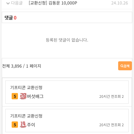
다음글
[교환신청] 김동운 10,000P
24.10.26
댓글
0
등록된 댓글이 없습니다.
전체 3,896
/ 1 페이지
검색
게
시
판
검
기프티콘 교환신청
색
버섯배그
5
20시간 전
조회 2
기프티콘 교환신청
주이
5
20시간 전
조회 2