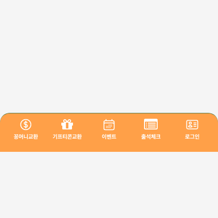
꽁머니교환
기프티콘교환
이벤트
출석체크
로그인