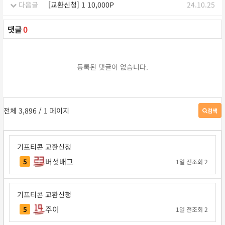
다음글
[교환신청] 1 10,000P
24.10.25
댓글
0
등록된 댓글이 없습니다.
전체 3,896
/ 1 페이지
검색
게
시
판
검
기프티콘 교환신청
색
버섯배그
5
1일 전
조회 2
기프티콘 교환신청
주이
5
1일 전
조회 2