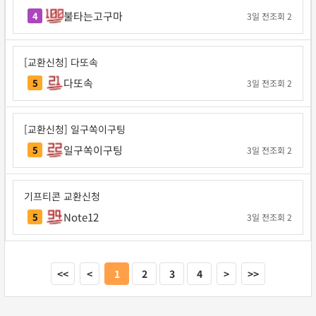
불타는고구마
4
3일 전
조회 2
[교환신청] 다또속
다또속
5
3일 전
조회 2
[교환신청] 일구쏙이구팅
일구쏙이구팅
5
3일 전
조회 2
기프티콘 교환신청
Note12
5
3일 전
조회 2
<<
<
1
2
3
4
>
>>