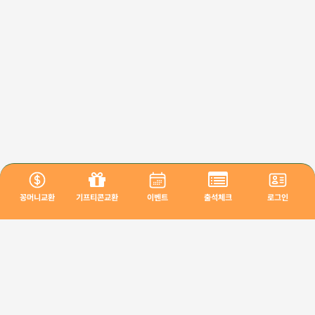
꽁머니교환
기프티콘교환
이벤트
출석체크
로그인