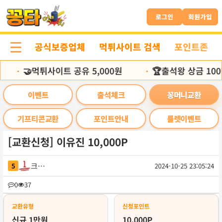
본
문
로그인
회원가입
바
로
공식보증업체
먹튀사이트 검색
포인트존
가
기
🤝먹튀사이트 공유 5,000원
🏆출석왕 상금 100
•
•
이벤트
출석체크
꽁머니교환
기프티콘교환
포인트안내
룰렛이벤트
[교환신청] 이유진 10,000P
크그킄
5
2024-10-25 23:05:24
목
0
37
록
교환유형
신청포인트
신규 1만원
10,000P