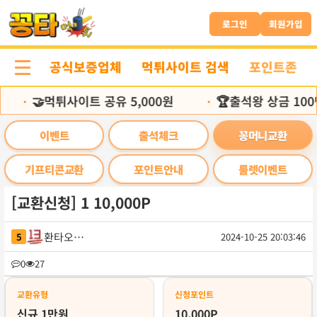
본
문
로그인
회원가입
바
로
공식보증업체
먹튀사이트 검색
포인트존
가
기
🤝먹튀사이트 공유 5,000원
🏆출석왕 상금 100
•
•
이벤트
출석체크
꽁머니교환
기프티콘교환
포인트안내
룰렛이벤트
[교환신청] 1 10,000P
환타오렌지
5
2024-10-25 20:03:46
목
0
27
록
교환유형
신청포인트
신규 1만원
10,000P