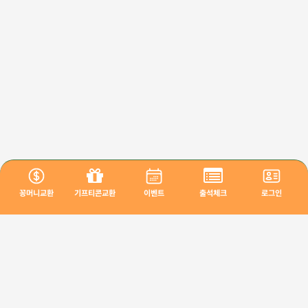
꽁머니교환
기프티콘교환
이벤트
출석체크
로그인