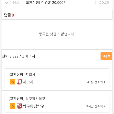
다음글
[교환신청] 정영훈 20,000P
24.10.25
댓글
0
등록된 댓글이 없습니다.
전체 3,892
/ 1 페이지
검색
게
시
판
검
[교환신청] 지크사
색
지크사
5
47분 전
조회 1
[교환신청] 탁구왕김탁구
탁구왕김탁구
5
3시간 전
조회 2