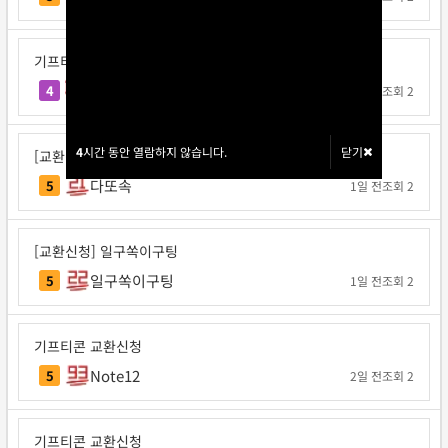
기프티콘 교환신청
불타는고구마
4
1일 전
조회 2
4
4
시간 동안 열람하지 않습니다.
시간 동안 열람하지 않습니다.
닫기
닫기
[교환신청] 다또속
다또속
5
1일 전
조회 2
[교환신청] 일구쏙이구팅
일구쏙이구팅
5
1일 전
조회 2
기프티콘 교환신청
Note12
5
2일 전
조회 2
기프티콘 교환신청