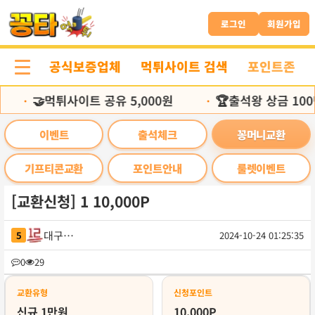
본
문
로그인
회원가입
바
로
공식보증업체
먹튀사이트 검색
포인트존
가
기
🤝먹튀사이트 공유 5,000원
🏆출석왕 상금 100
•
•
이벤트
출석체크
꽁머니교환
기프티콘교환
포인트안내
룰렛이벤트
[교환신청] 1 10,000P
대구막창
5
2024-10-24 01:25:35
목
0
29
록
교환유형
신청포인트
신규 1만원
10,000P