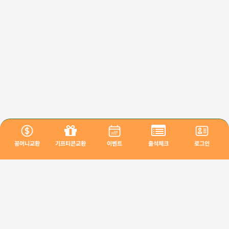
꽁머니교환
기프티콘교환
이벤트
출석체크
로그인