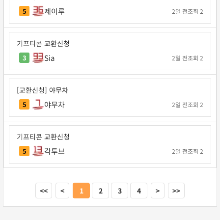
제이루
5
2일 전
조회 2
기프티콘 교환신청
Sia
3
2일 전
조회 2
[교환신청] 야무차
야무차
5
2일 전
조회 2
기프티콘 교환신청
각투브
5
2일 전
조회 2
<<
<
1
2
3
4
>
>>