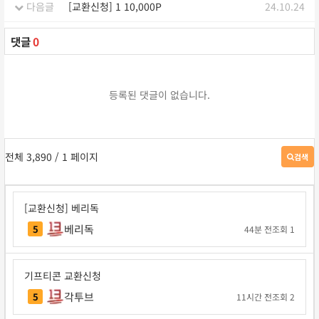
다음글
[교환신청] 1 10,000P
24.10.24
댓글
0
등록된 댓글이 없습니다.
전체 3,890
/ 1 페이지
검색
게
시
판
검
[교환신청] 베리독
색
베리독
5
44분 전
조회 1
기프티콘 교환신청
각투브
5
11시간 전
조회 2