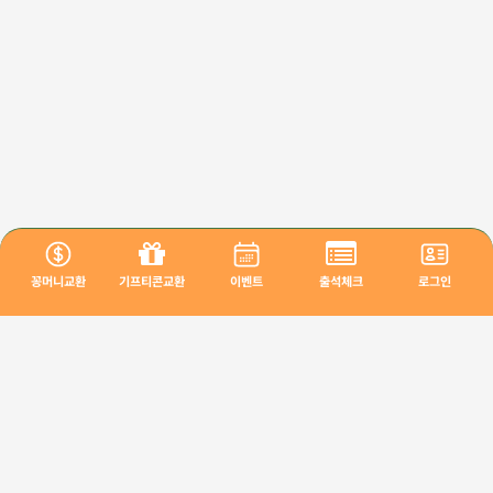
꽁머니교환
기프티콘교환
이벤트
출석체크
로그인