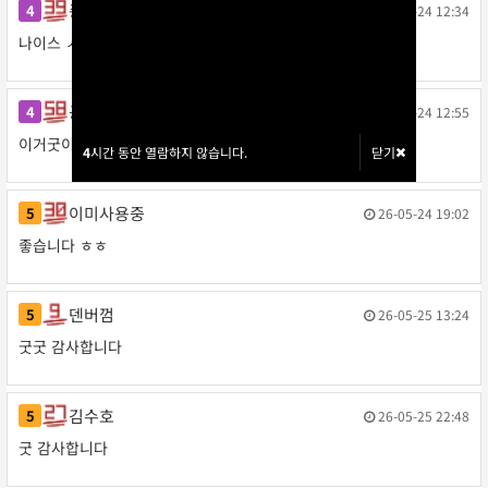
종이로월천
4
26-05-24 12:34
작성일
나이스 ㅅㅅ
공사판박씨
4
26-05-24 12:55
작성일
이거굿이네요
4
4
시간 동안 열람하지 않습니다.
시간 동안 열람하지 않습니다.
닫기
닫기
이미사용중
5
26-05-24 19:02
작성일
좋습니다 ㅎㅎ
덴버껌
5
26-05-25 13:24
작성일
굿굿 감사합니다
김수호
5
26-05-25 22:48
작성일
굿 감사합니다