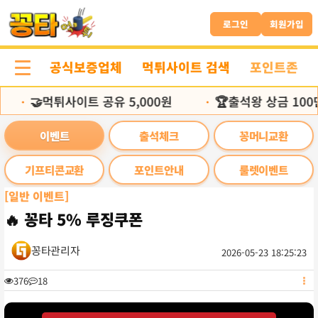
본
문
로그인
회원가입
바
로
공식보증업체
먹튀사이트 검색
포인트존
가
기
🤝먹튀사이트 공유 5,000원
🏆출석왕 상금 100
•
•
이벤트
출석체크
꽁머니교환
기프티콘교환
포인트안내
룰렛이벤트
[일반 이벤트]
🔥 꽁타 5% 루징쿠폰
꽁타관리자
2026-05-23 18:25:23
목
게
376
18
시
록
판