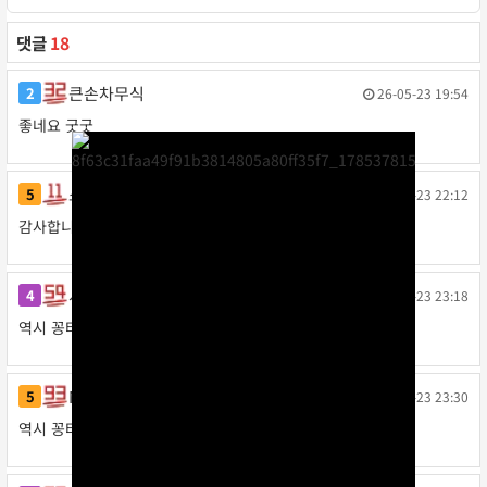
댓글
18
큰손차무식
2
26-05-23 19:54
작성일
좋네요 굿굿
소주임
5
26-05-23 22:12
작성일
감사합니다
시로
4
26-05-23 23:18
작성일
역시 꽁타 굿!!
Note12
5
26-05-23 23:30
작성일
역시 꽁타 최고네요 ㅎㅎ