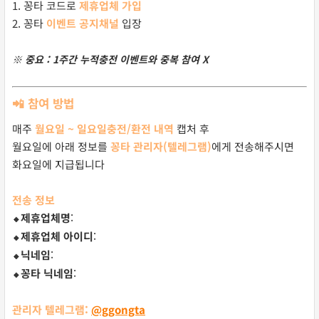
1. 꽁타 코드로
제휴업체 가입
2. 꽁타
이벤트 공지채널
입장
※ 중요 : 1주간 누적충전 이벤트와 중복 참여 X
📲 참여 방법
매주
월요일 ~ 일요일
충전/환전 내역
캡처 후
월요일에 아래 정보를
꽁타 관리자(텔레그램)
에게 전송해주시면
화요일에 지급됩니다
전송 정보
제휴업체명
:
🔸
제휴업체 아이디
:
🔸
닉네임
:
🔸
꽁타 닉네임
:
🔸
관리자 텔레그램:
@ggongta