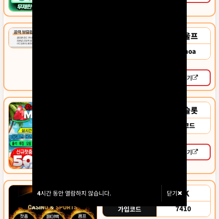
골드울프
보증업체
betmoa
가입코드
상세보기
바로가기
멜론슬롯
보증업체
자동코드
가입코드
상세보기
바로가기
OK
보증업체
4
4
시간 동안 열람하지 않습니다.
시간 동안 열람하지 않습니다.
닫기
닫기
7410
가입코드