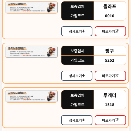
올라프
보증업체
0010
가입코드
상세보기
바로가기
짱구
보증업체
5252
가입코드
상세보기
바로가기
투게더
보증업체
1518
가입코드
상세보기
바로가기