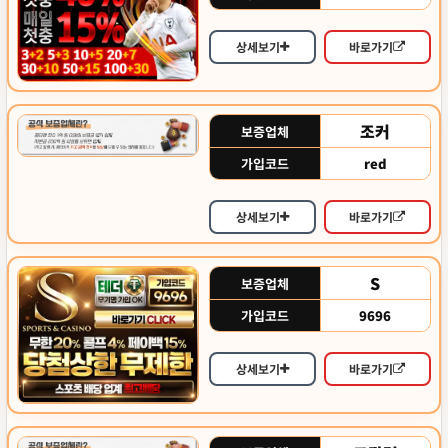
상세보기
바로가기
조커
보증업체
red
가입코드
상세보기
바로가기
S
보증업체
9696
가입코드
상세보기
바로가기