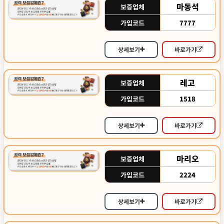
마동석
보증업체
7777
가입코드
상세보기
바로가기
레고
보증업체
1518
가입코드
상세보기
바로가기
마리오
보증업체
2224
가입코드
상세보기
바로가기