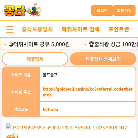
본
문
로그인
회원가입
바
로
공식보증업체
먹튀사이트 검색
포인트존
가
기
🤝먹튀사이트 공유 5,000원
🏆출석왕 상금 100만원
•
제휴업체
제휴업체 상세보기
사이트 이름
골드울프
https://goldwolf.casino/ko?referral-code=bet
사이트 주소
moa
가입코드
betmoa