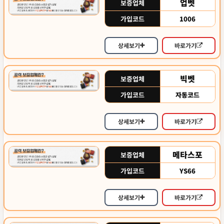
업벳
보증업체
1006
가입코드
상세보기
바로가기
빅벳
보증업체
자동코드
가입코드
상세보기
바로가기
메타스포
보증업체
YS66
가입코드
상세보기
바로가기