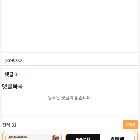
0
582
댓글
0
댓글목록
등록된 댓글이 없습니다.
전체 31
목록
호빵맨
보증업체