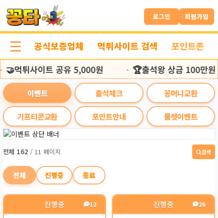
이
본
벤
문
로그인
회원가입
트
바
페
로
공식보증업체
먹튀사이트 검색
포인트존
이
가
지
기
🤝먹튀사이트 공유 5,000원
🏆출석왕 상금 100만원
•
이벤트
출석체크
꽁머니교환
기프티콘교환
포인트안내
룰렛이벤트
전체 162
/ 11 페이지
검색
전체
진행중
종료
진행중
진행중
12
26