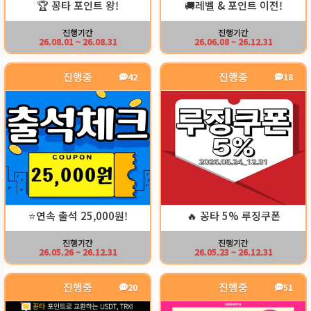
🏆 꽁타 포인트 왕!
🚚레벨 & 포인트 이전!
진행기간
진행기간
26.08.01 ~ 26.08.31
26.06.08 ~ 26.12.31
진행중
진행중
42
18
⭐️연속 출석 25,000원!
🔥 꽁타 5% 루징쿠폰
진행기간
진행기간
26.05.26 ~ 26.12.31
26.05.23 ~ 26.12.31
진행중
진행중
20
51