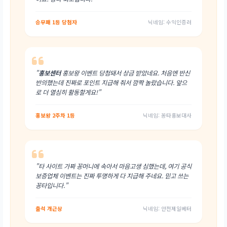
승무패 1등 당첨자
닉네임: 수익인증러
"
홍보센터
홍보왕 이벤트 당첨돼서 상금 받았네요. 처음엔 반신
반의했는데 진짜로 포인트 지급해 줘서 깜짝 놀랐습니다. 앞으
로 더 열심히 활동할게요!"
홍보왕 2주차 1등
닉네임: 꽁타홍보대사
"타 사이트 가짜 꽁머니에 속아서 마음고생 심했는데, 여기 공식
보증업체 이벤트는 진짜 투명하게 다 지급해 주네요. 믿고 쓰는
꽁타입니다."
출석 개근상
닉네임: 안전제일베터