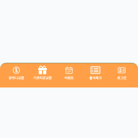
꽁머니교환
기프티콘교환
이벤트
출석체크
로그인