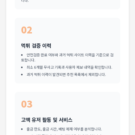
니다.
02
먹튀 검증 이력
안전검증 완료 여부와 과거 먹튀 사이트 이력을 기준으로 검
토합니다.
최소 6개월 무사고 기록과 사용자 제보 내역을 확인합니다.
과거 먹튀 이력이 발견되면 추천 목록에서 제외합니다.
03
고액 유저 활동 및 서비스
출금 한도, 출금 시간, 베팅 제재 여부를 분석합니다.