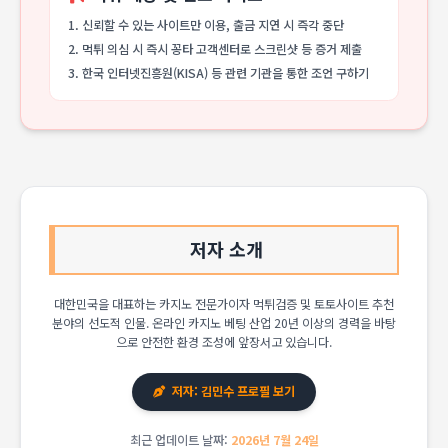
신뢰할 수 있는 사이트만 이용, 출금 지연 시 즉각 중단
먹튀 의심 시 즉시 꽁타 고객센터로 스크린샷 등 증거 제출
한국 인터넷진흥원(KISA) 등 관련 기관을 통한 조언 구하기
저자 소개
대한민국을 대표하는 카지노 전문가이자 먹튀검증 및 토토사이트 추천
분야의 선도적 인물. 온라인 카지노 베팅 산업 20년 이상의 경력을 바탕
으로 안전한 환경 조성에 앞장서고 있습니다.
저자: 김민수 프로필 보기
최근 업데이트 날짜:
2026년 7월 24일