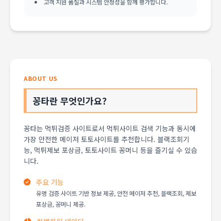
고객 지원 품질과 시스템 안정성을 함께 평가합니다.
ABOUT US
꽁타란 무엇인가요?
꽁타는 먹튀검증 사이트로서 먹튀사이트 검색 기능과 동시에
가장 안전한 메이저 토토사이트를 추천합니다. 블랙조회기
능, 먹튀제보 포상금, 토토사이트 꽁머니 등을 즐기실 수 있습
니다.
주요 기능
유명 검증 사이트 기반 정보 제공, 안전 메이저 추천, 블랙조회, 제보
포상금, 꽁머니 제공.