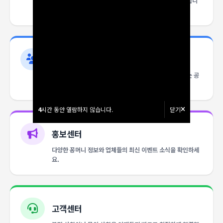
출석체크, 가입머니, 제보 등 풍성한 꽁머니 혜택을 제공합니
다.
커뮤니티
자유롭게 소통하고 베팅 노하우와 유익한 정보를 공유하는 공
간입니다.
4
4
시간 동안 열람하지 않습니다.
시간 동안 열람하지 않습니다.
닫기
닫기
홍보센터
다양한 꽁머니 정보와 업체들의 최신 이벤트 소식을 확인하세
요.
고객센터