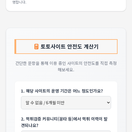
명합니다.
토토사이트 안전도 계산기
간단한 문항을 통해 이용 중인 사이트의 안전도를 직접 측정
해보세요.
1. 해당 사이트의 운영 기간은 어느 정도인가요?
2. 먹튀검증 커뮤니티(꽁타 등)에서 먹튀 이력이 발
견되나요?