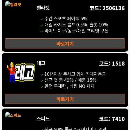
코드: 2506136
벨라벳
주간 스포츠 페이백 5%
매일 카지노 콤프 0.5%, 슬롯 10%
라이브 야구/농구/매일 프리벳 쿠폰
바로가기
코드: 1518
레고
10년이상 무사고 업계 최대자본금
신규 첫 충 40% / 매충 15%
환전 무제한 , 베팅 NO 제재
바로가기
코드: 7410
스피드
신규 50%,콤프 0.6 이사비 150만