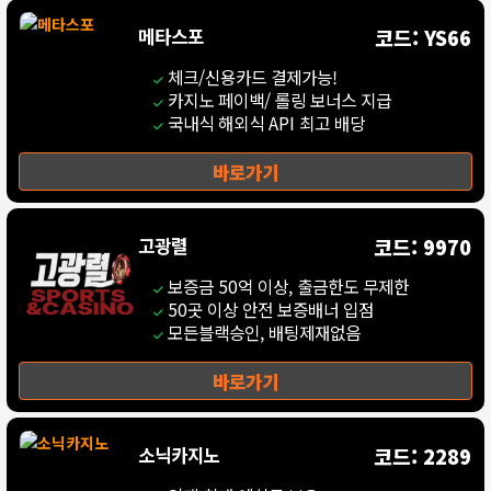
코드: YS66
메타스포
체크/신용카드 결제가능!
카지노 페이백/ 롤링 보너스 지급
국내식 해외식 API 최고 배당
바로가기
코드: 9970
고광렬
보증금 50억 이상, 출금한도 무제한
50곳 이상 안전 보증배너 입점
모든블랙승인, 배팅제재없음
바로가기
코드: 2289
소닉카지노