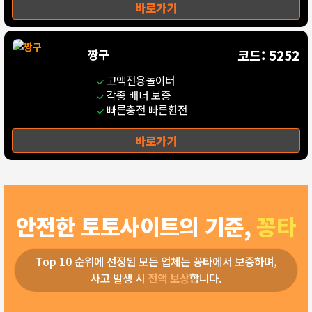
바로가기
코드: 5252
짱구
고액전용놀이터
각종 배너 보증
빠른충전 빠른환전
바로가기
안전한 토토사이트의 기준,
꽁타
Top 10 순위에 선정된 모든 업체는 꽁타에서 보증하며,
사고 발생 시
전액 보상
합니다.