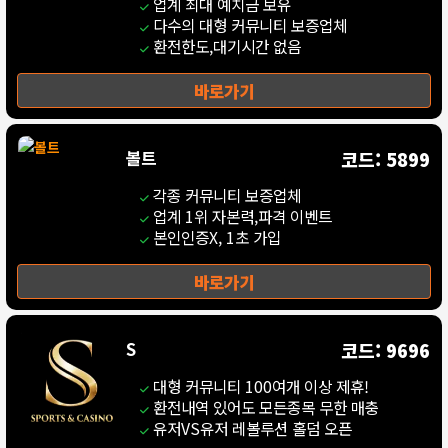
업계 최대 예치금 보유
다수의 대형 커뮤니티 보증업체
환전한도,대기시간 없음
바로가기
코드: 5899
볼트
각종 커뮤니티 보증업체
업계 1위 자본력,파격 이벤트
본인인증X, 1초 가입
바로가기
코드: 9696
S
대형 커뮤니티 100여개 이상 제휴!
환전내역 있어도 모든종목 무한 매충
유저VS유저 레볼루션 홀덤 오픈