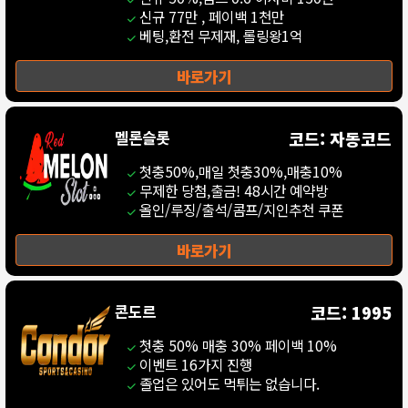
신규 77만 , 페이백 1천만
베팅,환전 무제재, 롤링왕1억
바로가기
코드: 자동코드
멜론슬롯
첫충50%,매일 첫충30%,매충10%
무제한 당첨,출금! 48시간 예약방
올인/루징/출석/콤프/지인추천 쿠폰
바로가기
코드: 1995
콘도르
첫충 50% 매충 30% 페이백 10%
이벤트 16가지 진행
졸업은 있어도 먹튀는 없습니다.