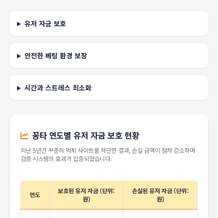
유저 자금 보호
안전한 베팅 환경 보장
시간과 스트레스 최소화
꽁타 연도별 유저 자금 보호 현황
지난 5년간 꾸준히 먹튀 사이트를 차단한 결과, 손실 금액이 점차 감소하며
검증 시스템의 효과가 입증되었습니다.
보호된 유저 자금 (단위:
손실된 유저 자금 (단위:
연도
원)
원)