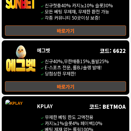
토
신규첫충40% 카지노10% 슬롯30%
토
모든 베팅 무제재, 무제한 환전 가능
사
각종 커뮤니티 50곳이상 보증!
이
트
바로가기
추
천,
토
코드: 6622
에그벳
토
꽁
신규40%,무한매충15%,돌발25%
머
E-스포츠 전문, 롤BJ솔랭 발매!
니
당첨상한 무제한!
바로가기
코드: BETMOA
KPLAY
무제한 베팅 한도 고액전용
카지노1%슬롯4% 페이백10%
베팅 제재 없는 롤링100%