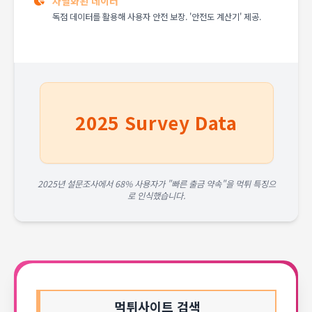
차별화된 데이터
독점 데이터를 활용해 사용자 안전 보장. '안전도 계산기' 제공.
2025 Survey Data
2025년 설문조사에서 68% 사용자가 "빠른 출금 약속"을 먹튀 특징으
로 인식했습니다.
먹튀사이트 검색