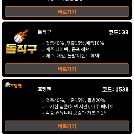
바로가기
코드: 33
돌직구
첫충40% ,첫출15%,매충10%
매주 페이백 , 콤프 혜택!
매주, 매일, 돌발 이벤트 혜택!
바로가기
코드: 1538
호빵맨
첫충40%, 매충15%, 돌발20%
무제한 입플(혜택 지원), 매주 페이백
각종 커뮤니티 보증과 자본력 1위
바로가기