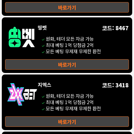
바로가기
코드: 8467
띵벳
원화, 테더 모든 자금 가능
최대 베팅 1억 당첨금 2억
모든 베팅 무제재 무제한 환전
바로가기
코드: 3418
지엑스
원화, 테더 모든 자금 가능
최대 베팅 1억 당첨금 2억
모든 베팅 무제재 무제한 환전
바로가기