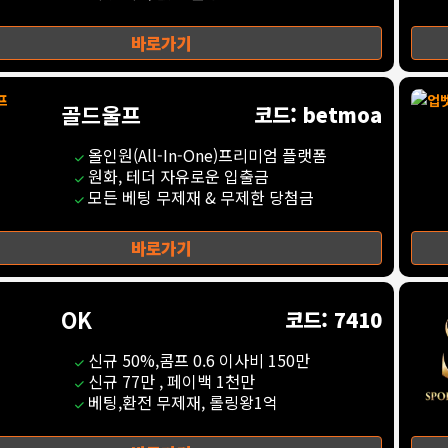
바로가기
골드울프
코드: betmoa
올인원(All-In-One)프리미엄 플랫폼
원화, 테더 자유로운 입출금
모든 베팅 무제재 & 무제한 당첨금
바로가기
OK
코드: 7410
신규 50%,콤프 0.6 이사비 150만
신규 77만 , 페이백 1천만
베팅,환전 무제재, 롤링왕1억