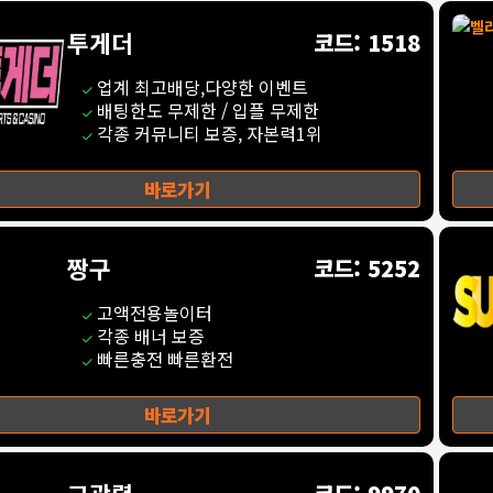
투게더
코드: 1518
업계 최고배당,다양한 이벤트
배팅한도 무제한 / 입플 무제한
각종 커뮤니티 보증, 자본력1위
바로가기
짱구
코드: 5252
고액전용놀이터
각종 배너 보증
빠른충전 빠른환전
바로가기