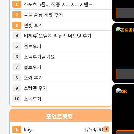
스포츠 5폴더 적중 ㅅㅅㅅㅅ이벤트
1
볼트 슬롯 잭팟 후기
2
썬벳 후기
3
비제휴)오엠지 리뉴얼 너드벳 후기
4
볼트후기
5
소닉후기남겨요
6
볼트후기
7
조커 후기
8
호빵맨 후기
9
소닉후기
10
포인트
랭킹
Raya
1,764,091
1
P