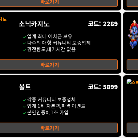
바로가기
소닉카지노
코드: 2289
업계 최대 예치금 보유
다수의 대형 커뮤니티 보증업체
환전한도,대기시간 없음
바로가기
볼트
코드: 5899
각종 커뮤니티 보증업체
업계 1위 자본력,파격 이벤트
본인인증X, 1초 가입
바로가기