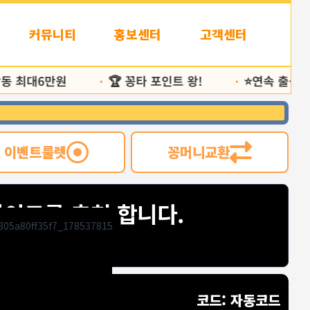
커뮤니티
홍보센터
고객센터
가기
 최대6만원
🏆 꽁타 포인트 왕!
⭐️연속 출석 25,
•
•
이벤트
룰렛
꽁머니
교환
사이트
를 추천 합니다.
토토사이트
빅벳
코드: 자동코드