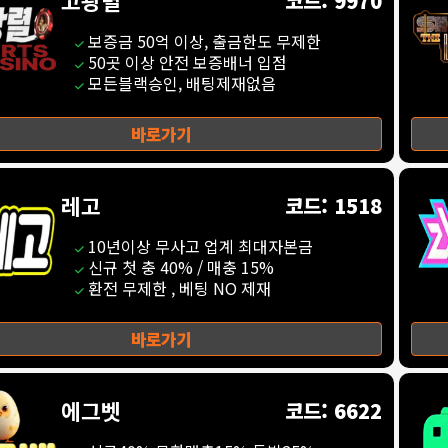
고광렬
코드: 9970
보증금 50억 이상, 출금한도 무제한
50곳 이상 안전 보증배너 입점
모든블랙승인, 배팅제재없음
바로가기
레고
코드: 1518
10년이상 무사고 업계 최대자본금
신규 첫 충 40% / 매충 15%
환전 무제한 , 베팅 NO 제재
바로가기
에그벳
코드: 6622