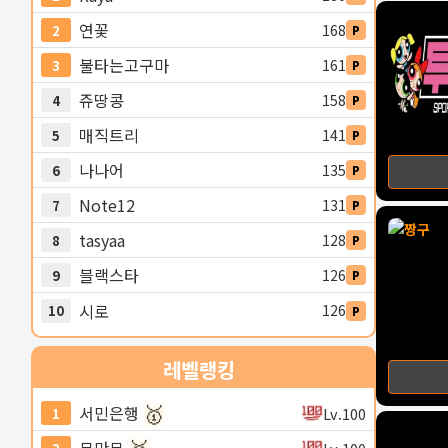
연꽃
168
2
P
불타는고구마
161
3
P
쥬땅콩
158
4
P
매직트리
141
5
P
나나어
135
6
P
Note12
131
7
P
tasyaa
128
8
P
블랙스타
126
9
P
시로
126
10
P
레벨
랭킹
🥇
서민은행
Lv.100
1
🥈